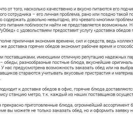
то от того, насколько качественно и вкусно питаются его подчи
го сотрудника – его личная проблема, рано или поздно такой 
ую содержать довольно невыгодно, это чревато многими пробл
ого питания поблизости найти не представляется возможным. Н
РуОбед» с удовольствием предоставит услугу «доставка обедов 
полне приличная экономия времени, сил и средств, ведь коллек
у же доставка горячих обедов экономит рабочее время и способ
и поставщиками, имеющими отличную репутацию надежных парт
– обеды, разнообразные постные блюда, вкуснейшие оригиналь
. У нас предусмотрена возможность заказать обед или на выбр
тавщиков стараются учитывать вкусовые пристрастия и матери
.
одходит к доставке обедов в офис, горячие блюда доставляются
ису станцию метро, т.к. каждый из наших поставщиков осущест
прекрасно приготовленные блюда, огромнейший ассортимент б
еме вы можете не только заказать обед, но и оформить заявку 