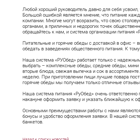
Любой хороший руководитель давно для себя усвоил, ч
Большой ошибкой является мнение, что питание каждо
компании. Многие могут возразить, что свою столов
органами, а приличных и недорогих точек общественн
обращайтесь к нам, и система организации питания «
Питательные и горячие обеды с доставкой в офис – в
обедать в заведениях общественного питания. К том
Наша система «РУОбед» работает только с надежным
выбрать – комплексные обеды, средние обеды, мини 
вторые блюда, свежая выпечка и сок в ассортименте
неделю. При приготовлении пищи лучшие повара пос
горячие обеды мы получаем только отличные отзывы
Наша система питания «РуОбед» очень ответственно п
накануне оформить заявку и указать ближайшую к оф
Основными преимуществами работы с нами являются 
бонусы и удобство оформления заявки. В нашей сист
банкетов.
Назад к списку новостей