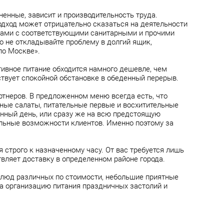
ненные, зависит и производительность труда.
подход может отрицательно сказаться на деятельности
емами с соответствующими санитарными и прочими
о не откладывайте проблему в долгий ящик,
по Москве».
тивное питание обходится намного дешевле, чем
ствует спокойной обстановке в обеденный перерыв.
неров. В предложенном меню всегда есть, что
ные салаты, питательные первые и восхитительные
анный день, или сразу же на всю предстоящую
альные возможности клиентов. Именно поэтому за
 строго к назначенному часу. От вас требуется лишь
вляет доставку в определенном районе города.
люд различных по стоимости, небольшие приятные
на организацию питания праздничных застолий и