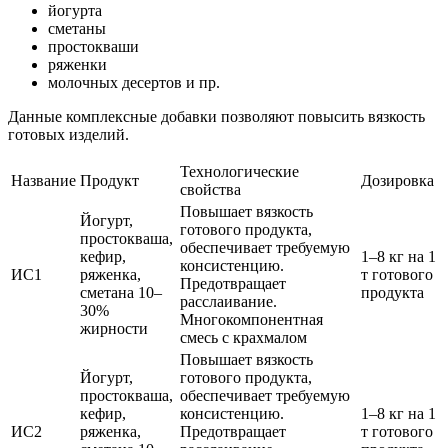
йогурта
сметаны
простокваши
ряженки
молочных десертов и пр.
Данные комплексные добавки позволяют повысить вязкость
готовых изделий.
Технологические
Название
Продукт
Дозировка
свойства
Повышает вязкость
Йогурт,
готового продукта,
простокваша,
обеспечивает требуемую
кефир,
1–8 кг на 1
консистенцию.
ИС1
ряженка,
т готового
Предотвращает
сметана 10–
продукта
расслаивание.
30%
Многокомпонентная
жирности
смесь с крахмалом
Повышает вязкость
Йогурт,
готового продукта,
простокваша,
обеспечивает требуемую
кефир,
консистенцию.
1–8 кг на 1
ИС2
ряженка,
Предотвращает
т готового