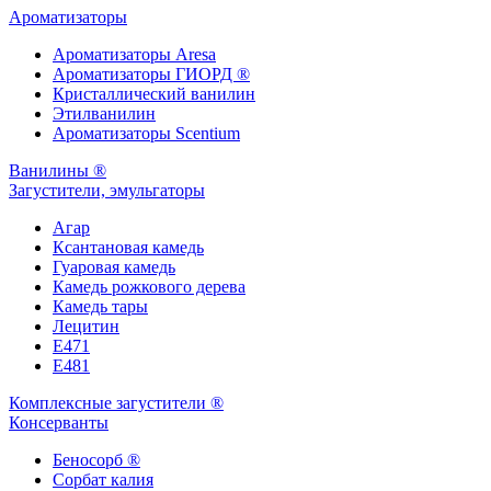
Ароматизаторы
Ароматизаторы Aresa
Ароматизаторы ГИОРД ®
Кристаллический ванилин
Этилванилин
Ароматизаторы Scentium
Ванилины ®
Загустители, эмульгаторы
Агар
Ксантановая камедь
Гуаровая камедь
Камедь рожкового дерева
Камедь тары
Лецитин
Е471
Е481
Комплексные загустители ®
Консерванты
Беносорб ®
Сорбат калия