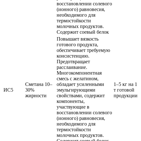
восстановлении солевого
(ионного) равновесия,
необходимого для
термостойкости
молочных продуктов.
Содержит соевый белок
Повышает вязкость
готового продукта,
обеспечивает требуемую
консистенцию.
Предотвращает
расслаивание.
Многокомпонентная
смесь с желатином,
Сметана 10–
обладает усиленными
1–5 кг на 1
ИС5
30%
эмульгирующими
т готовой
жирности
свойствами, содержит
продукции
компоненты,
участвующие в
восстановлении солевого
(ионного) равновесия,
необходимого для
термостойкости
молочных продуктов.
Содержит соевый белок