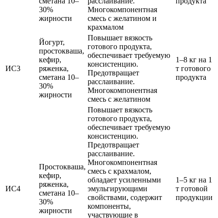
сметана 10–
расслаивание.
продукта
30%
Многокомпонентная
жирности
смесь с желатином и
крахмалом
Повышает вязкость
Йогурт,
готового продукта,
простокваша,
обеспечивает требуемую
кефир,
1–8 кг на 1
консистенцию.
ИС3
ряженка,
т готового
Предотвращает
сметана 10–
продукта
расслаивание.
30%
Многокомпонентная
жирности
смесь с желатином
Повышает вязкость
готового продукта,
обеспечивает требуемую
консистенцию.
Предотвращает
расслаивание.
Многокомпонентная
Простокваша,
смесь с крахмалом,
кефир,
обладает усиленными
1–5 кг на 1
ряженка,
ИС4
эмульгирующими
т готовой
сметана 10–
свойствами, содержит
продукции
30%
компоненты,
жирности
участвующие в