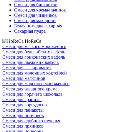
Смеси для бисквитов
Смеси для крема/начинок
Смеси для чизкейков
Смеси для макарони
Белая помадка сахарная
Сахарная пудра
HoReCa
Смеси для мягкого мороженого
Смеси для бельгийских вафель
Смеси для гонконгских вафель
Смеси для льежских вафель
Смеси для глазирования
Смеси для молочных коктейлей
Смеси для маффинов
Смеси для жареного мороженого
Смеси для заварного крема
Смеси для горячего шоколада
Смеси для граниты
Смеси для корн-догов
Смеси для панакоты
Смеси для пончиков
Смеси для сдобного печенья
Смеси для пряников
Смеси для попкорна