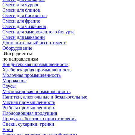
Смеси для чуррос
Смеси для блинов
Смеси для бисквитов
Смеси для фраппе
Смеси для чизкейков
Смеси для замороженного йогурта
Смеси для макарони
Дополнительный ассортимент
Оборудование
Ингредиенты
по направлениям
Кондитерская промышленность
Хлебопекарная промышленность
Молочная промышленность
Мороженое
Соусы
Масложировая промышленность
Напитки, алкогольные и безалкогольные
Мясная промышленность
Рыбная промышленность
Плодоовощная продукция
Продукты быстрого приготовления
Снеки, сухарики, гренки
Вэйп
Корма для животных и комбикормы