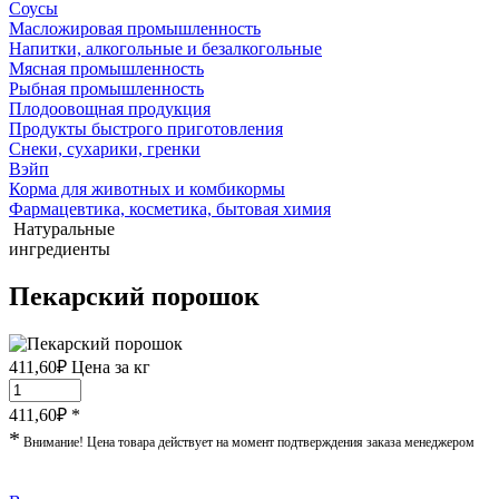
Соусы
Масложировая промышленность
Напитки, алкогольные и безалкогольные
Мясная промышленность
Рыбная промышленность
Плодоовощная продукция
Продукты быстрого приготовления
Снеки, сухарики, гренки
Вэйп
Корма для животных и комбикормы
Фармацевтика, косметика, бытовая химия
Натуральные
ингредиенты
Пекарский порошок
411,60
₽
Цена за кг
411,60
₽ *
*
Внимание! Цена товара действует на момент подтверждения заказа менеджером