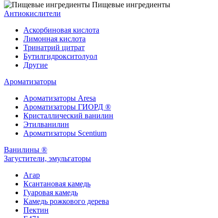
Пищевые ингредиенты
Антиокислители
Аскорбиновая кислота
Лимонная кислота
Тринатрий цитрат
Бутилгидрокситолуол
Другие
Ароматизаторы
Ароматизаторы Aresa
Ароматизаторы ГИОРД ®
Кристаллический ванилин
Этилванилин
Ароматизаторы Scentium
Ванилины ®
Загустители, эмульгаторы
Агар
Ксантановая камедь
Гуаровая камедь
Камедь рожкового дерева
Пектин