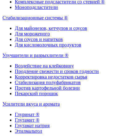
Комплексные подсластители со стевией ®
Моноподсластители
Стабилизационные системы ®
Для майонезов, кетчупов и соусов
Для мороженого
Для соусов и напитков
Для кисломолочных продуктов
Улучшители и разрыхлители ®
Воздействие на клейковину
Продление свежести и сроков годности
Корректировка недостатков сырья
Стабилизация полуфабрикатов
Против картофельной болезни
Пекарский порошок
Усилители вкуса и аромата
Глуринат ®
Глутамит ®
Глутамат натрия
Этилмальтол