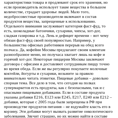
характеристики товара и продлевают срок его хранения, но
если производитель использует такие вещества в большом
количестве, страдает здоровье людей. Мало того,
недобросовестные производители включают в состав
продуктов вещества, запрещенные к использованию.
Отдельного внимания заслуживает категория фаст-фуд, то
есть, шоколадные батончики, сухарики, чипсы, хот-дог,
сладкая газировка и т.д. Лень и дефицит времени – вот чему
обязан фаст-фуд своей популярностью. Например, у
большинства офисных работников перерыв на обед всего
полчаса. Да, кофейни Москвы предлагают своим клиентам
разнообразное меню, но получаса хватает лишь на кофе и
горячий хот-дог. Некоторые пиццерии Москвы заключают
договора с офисами и доставляют сотрудникам пиццу точно
во время обеда. Если же вы регулярно покупаете молочные
коктейли, йогурты и сухарики, возьмите за правило
внимательно читать этикетки. Пищевые добавки – довольно
спорная тема. Все дело в том, что сегодня на полках
супермаркетов есть продукты, как с безопасными, так и с
опасными пищевыми добавками. Если в составе продукта
указаны добавки Е216, Е123 или Е245, Е217, Е240 или Е212 –
добавки, которые с 2005 года были запрещены в РФ при
производстве продуктов питания – не вздумайте класть его в
корзину. Эти добавки могут вызвать развитие онкологического
заболевания. Звучит страшно, но их можно найти в составе