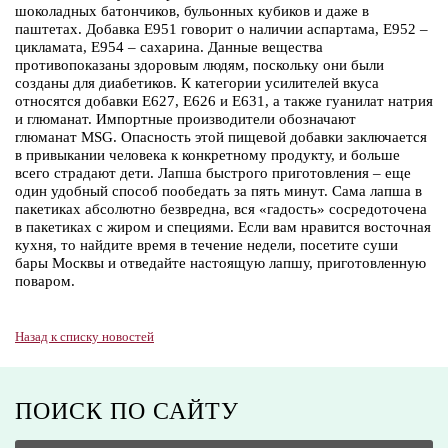
шоколадных батончиков, бульонных кубиков и даже в
паштетах. Добавка Е951 говорит о наличии аспартама, Е952 –
цикламата, Е954 – сахарина. Данные вещества
противопоказаны здоровым людям, поскольку они были
созданы для диабетиков. К категории усилителей вкуса
относятся добавки Е627, Е626 и Е631, а также гуанилат натрия
и глюманат. Импортные производители обозначают
глюманат MSG. Опасность этой пищевой добавки заключается
в привыкании человека к конкретному продукту, и больше
всего страдают дети. Лапша быстрого приготовления – еще
один удобный способ пообедать за пять минут. Сама лапша в
пакетиках абсолютно безвредна, вся «гадость» сосредоточена
в пакетиках с жиром и специями. Если вам нравится восточная
кухня, то найдите время в течение недели, посетите суши
бары Москвы и отведайте настоящую лапшу, приготовленную
поваром.
Назад к списку новостей
ПОИСК ПО САЙТУ