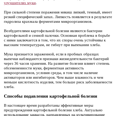
улучшителях муки
.
При сильной степени поражения мякиш липкий, темный, имеет
резкий специфический запах. Липкость появляется в результате
гидролиза крахмала ферментами микроорганизмов.
Возбудителями картофельной болезни являются бактерии
картофельной и сенной палочки. Основная проблема в борьбе
с ними заключается в том, что их споры очень устойчивы к
высоким температурам, не гибнут при выпекании хлеба.
Мука признается зараженной, если в пробных образцах
выпечки наблюдаются признаки жизнедеятельности бактерий
через 36 часов хранения. На развитие болезни влияет степень
обсемененности муки, ферментная активность
микроорганизмов, условия среды, в том числе наличие
активаторов или ингибиторов. Чем выше влажность и чем
меньше кислотность изделия, тем больше риск заболеваемости
хлеба.
Способы подавления картофельной болезни
В настоящее время разработаны эффективные меры
предупреждения картофельной болезни хлеба. Актуально
использование заквасок, направленных на культивирование