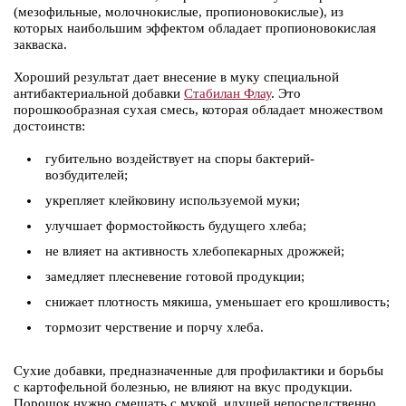
(мезофильные, молочнокислые, пропионовокислые), из
которых наибольшим эффектом обладает пропионовокислая
закваска.
Хороший результат дает внесение в муку специальной
антибактериальной добавки
Стабилан Флау
. Это
порошкообразная сухая смесь, которая обладает множеством
достоинств:
губительно воздействует на споры бактерий-
возбудителей;
укрепляет клейковину используемой муки;
улучшает формостойкость будущего хлеба;
не влияет на активность хлебопекарных дрожжей;
замедляет плесневение готовой продукции;
снижает плотность мякиша, уменьшает его крошливость;
тормозит черствение и порчу хлеба.
Сухие добавки, предназначенные для профилактики и борьбы
с картофельной болезнью, не влияют на вкус продукции.
Порошок нужно смешать с мукой, идущей непосредственно