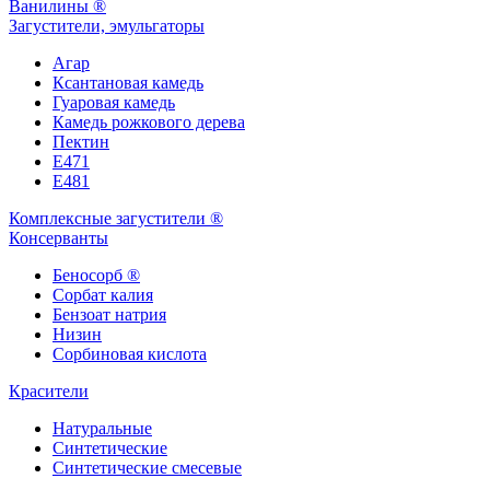
Ванилины ®
Загустители, эмульгаторы
Агар
Ксантановая камедь
Гуаровая камедь
Камедь рожкового дерева
Пектин
Е471
Е481
Комплексные загустители ®
Консерванты
Беносорб ®
Сорбат калия
Бензоат натрия
Низин
Сорбиновая кислота
Красители
Натуральные
Синтетические
Синтетические смесевые