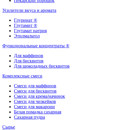
Пекарский порошок
Усилители вкуса и аромата
Глуринат ®
Глутамит ®
Глутамат натрия
Этилмальтол
Функциональные концентраты ®
Для маффинов
Для бисквитов
Для шоколадных бисквитов
Комплексные смеси
Смеси для маффинов
Смеси для бисквитов
Смеси для крема/начинок
Смеси для чизкейков
Смеси для макарони
Белая помадка сахарная
Сахарная пудра
Сырье