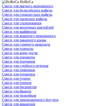
HoReCa
Смеси для мягкого мороженого
Смеси для бельгийских вафель
Смеси для гонконгских вафель
Смеси для льежских вафель
Смеси для глазирования
Смеси для молочных коктейлей
Смеси для маффинов
Смеси для жареного мороженого
Смеси для заварного крема
Смеси для горячего шоколада
Смеси для граниты
Смеси для корн-догов
Смеси для панакоты
Смеси для пончиков
Смеси для сдобного печенья
Смеси для пряников
Смеси для попкорна
Смеси для чуррос
Смеси для блинов
Смеси для бисквитов
Смеси для фраппе
Смеси для чизкейков
Смеси для замороженного йогурта
Смеси для макарони