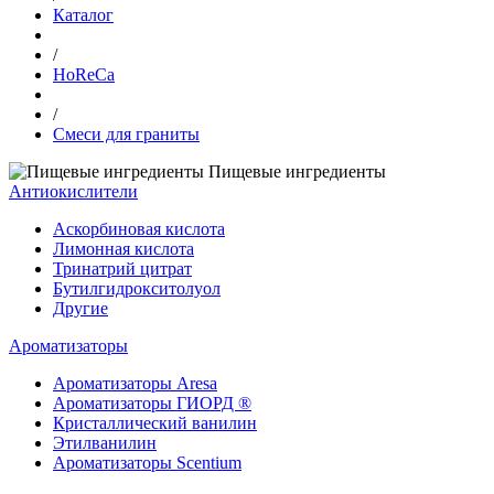
Каталог
/
HoReCa
/
Смеси для граниты
Пищевые ингредиенты
Антиокислители
Аскорбиновая кислота
Лимонная кислота
Тринатрий цитрат
Бутилгидрокситолуол
Другие
Ароматизаторы
Ароматизаторы Aresa
Ароматизаторы ГИОРД ®
Кристаллический ванилин
Этилванилин
Ароматизаторы Scentium