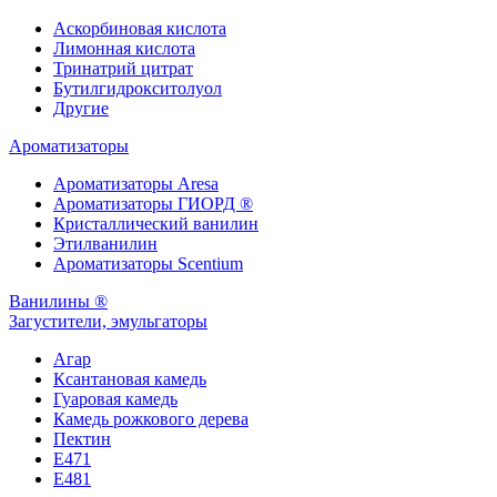
Аскорбиновая кислота
Лимонная кислота
Тринатрий цитрат
Бутилгидрокситолуол
Другие
Ароматизаторы
Ароматизаторы Aresa
Ароматизаторы ГИОРД ®
Кристаллический ванилин
Этилванилин
Ароматизаторы Scentium
Ванилины ®
Загустители, эмульгаторы
Агар
Ксантановая камедь
Гуаровая камедь
Камедь рожкового дерева
Пектин
Е471
Е481