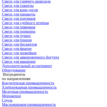
Смеси для горячего шоколада
Смеси для граниты
Смеси для корн-догов
Смеси для панакоты
Смеси для пончиков
Смеси для сдобного печенья
Смеси для пряников
Смеси для попкорна
Смеси для чуррос
Смеси для блинов
Смеси для бисквитов
Смеси для фраппе
Смеси для чизкейков
Смеси для замороженного йогурта
Смеси для макарони
Дополнительный ассортимент
Оборудование
Ингредиенты
по направлениям
Кондитерская промышленность
Хлебопекарная промышленность
Молочная промышленность
Мороженое
Соусы
Масложировая промышленность