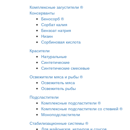
Комплексные загустители ®
Консерванты
Беносорб ®
Сорбат калия
Бензоат натрия
Низин
Сорбиновая кислота
Красители
Натуральные
Синтетические
Синтетические смесевые
Освежители мяса и рыбы ®
Освежитель мяса
Освежитель рыбы
Подсластители
Комплексные подсластители ®
Комплексные подсластители со стевией ®
Моноподсластители
Стабилизационные системы ®
Для майонезов, кетчупов и соусов