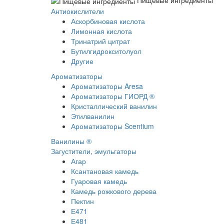
Пищевые ингредиенты
Антиокислители
Аскорбиновая кислота
Лимонная кислота
Тринатрий цитрат
Бутилгидрокситолуол
Другие
Ароматизаторы
Ароматизаторы Aresa
Ароматизаторы ГИОРД ®
Кристаллический ванилин
Этилванилин
Ароматизаторы Scentium
Ванилины ®
Загустители, эмульгаторы
Агар
Ксантановая камедь
Гуаровая камедь
Камедь рожкового дерева
Пектин
Е471
Е481