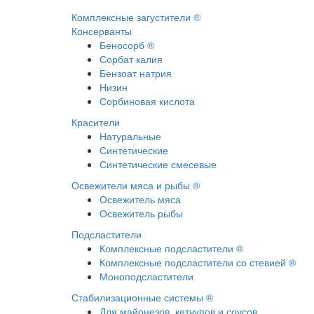
Комплексные загустители ®
Консерванты
Беносорб ®
Сорбат калия
Бензоат натрия
Низин
Сорбиновая кислота
Красители
Натуральные
Синтетические
Синтетические смесевые
Освежители мяса и рыбы ®
Освежитель мяса
Освежитель рыбы
Подсластители
Комплексные подсластители ®
Комплексные подсластители со стевией ®
Моноподсластители
Стабилизационные системы ®
Для майонезов, кетчупов и соусов