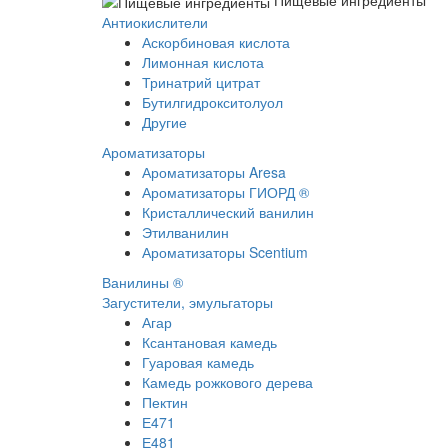
Пищевые ингредиенты
Антиокислители
Аскорбиновая кислота
Лимонная кислота
Тринатрий цитрат
Бутилгидрокситолуол
Другие
Ароматизаторы
Ароматизаторы Aresa
Ароматизаторы ГИОРД ®
Кристаллический ванилин
Этилванилин
Ароматизаторы Scentium
Ванилины ®
Загустители, эмульгаторы
Агар
Ксантановая камедь
Гуаровая камедь
Камедь рожкового дерева
Пектин
Е471
Е481