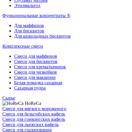
Глутамат натрия
Этилмальтол
Функциональные концентраты ®
Для маффинов
Для бисквитов
Для шоколадных бисквитов
Комплексные смеси
Смеси для маффинов
Смеси для бисквитов
Смеси для крема/начинок
Смеси для чизкейков
Смеси для макарони
Белая помадка сахарная
Сахарная пудра
Сырье
HoReCa
Смеси для мягкого мороженого
Смеси для бельгийских вафель
Смеси для гонконгских вафель
Смеси для льежских вафель
Смеси для глазирования