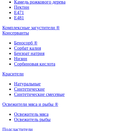
Камедь рожкового дерева
Пектин
Е471
Е481
Комплексные загустители ®
Консерванты
Беносорб ®
Сорбат калия
Бензоат натрия
Низин
Сорбиновая кислота
Красители
Натуральные
Синтетические
Синтетические смесевые
Освежители мяса и рыбы ®
Освежитель мяса
Освежитель рыбы
Подсластители