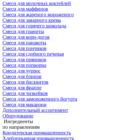
Смеси для молочных коктейлей
Смеси для маффинов
Смеси для жареного мороженого
Смеси для заварного крема
Смеси для горячего шоколада
Смеси для граниты
Смеси для корн-догов
Смеси для панакоты
Смеси для пончиков
Смеси для сдобного печенья
Смеси для пряников
Смеси для попкорна
Смеси для чуррос
Смеси для блинов
Смеси для бисквитов
Смеси для фраппе
Смеси для чизкейков
Смеси для замороженного йогурта
Смеси для макарони
Дополнительный ассортимент
Оборудование
Ингредиенты
по направлениям
Кондитерская промышленность
Хлебопекарная промышленность