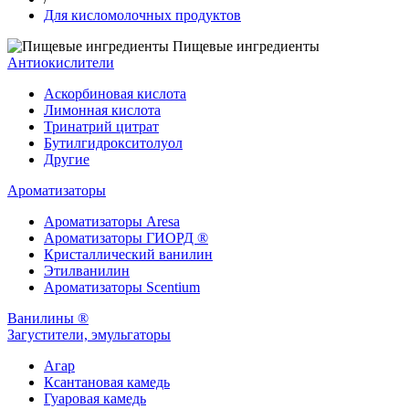
Для кисломолочных продуктов
Пищевые ингредиенты
Антиокислители
Аскорбиновая кислота
Лимонная кислота
Тринатрий цитрат
Бутилгидрокситолуол
Другие
Ароматизаторы
Ароматизаторы Aresa
Ароматизаторы ГИОРД ®
Кристаллический ванилин
Этилванилин
Ароматизаторы Scentium
Ванилины ®
Загустители, эмульгаторы
Агар
Ксантановая камедь
Гуаровая камедь