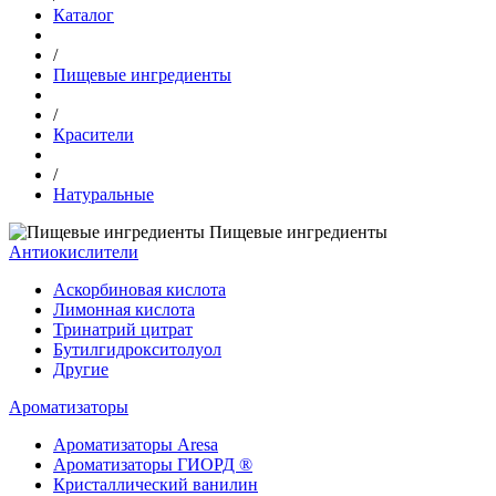
Каталог
/
Пищевые ингредиенты
/
Красители
/
Натуральные
Пищевые ингредиенты
Антиокислители
Аскорбиновая кислота
Лимонная кислота
Тринатрий цитрат
Бутилгидрокситолуол
Другие
Ароматизаторы
Ароматизаторы Aresa
Ароматизаторы ГИОРД ®
Кристаллический ванилин