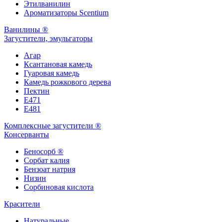
Этилванилин
Ароматизаторы Scentium
Ванилины ®
Загустители, эмульгаторы
Агар
Ксантановая камедь
Гуаровая камедь
Камедь рожкового дерева
Пектин
Е471
Е481
Комплексные загустители ®
Консерванты
Беносорб ®
Сорбат калия
Бензоат натрия
Низин
Сорбиновая кислота
Красители
Натуральные