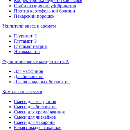
Корректировка недостатков сырья
Стабилизация полуфабрикатов
Против картофельной болезни
Пекарский порошок
Усилители вкуса и аромата
Глуринат ®
Глутамит ®
Глутамат натрия
Этилмальтол
Функциональные концентраты ®
Для маффинов
Для бисквитов
Для шоколадных бисквитов
Комплексные смеси
Смеси для маффинов
Смеси для бисквитов
Смеси для крема/начинок
Смеси для чизкейков
Смеси для макарони
Белая помадка сахарная