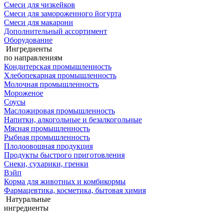
Смеси для чизкейков
Смеси для замороженного йогурта
Смеси для макарони
Дополнительный ассортимент
Оборудование
Ингредиенты
по направлениям
Кондитерская промышленность
Хлебопекарная промышленность
Молочная промышленность
Мороженое
Соусы
Масложировая промышленность
Напитки, алкогольные и безалкогольные
Мясная промышленность
Рыбная промышленность
Плодоовощная продукция
Продукты быстрого приготовления
Снеки, сухарики, гренки
Вэйп
Корма для животных и комбикормы
Фармацевтика, косметика, бытовая химия
Натуральные
ингредиенты