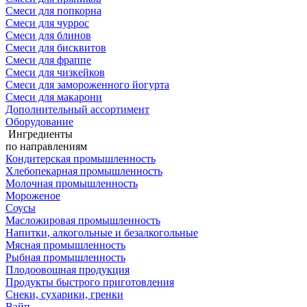
Смеси для попкорна
Смеси для чуррос
Смеси для блинов
Смеси для бисквитов
Смеси для фраппе
Смеси для чизкейков
Смеси для замороженного йогурта
Смеси для макарони
Дополнительный ассортимент
Оборудование
Ингредиенты
по направлениям
Кондитерская промышленность
Хлебопекарная промышленность
Молочная промышленность
Мороженое
Соусы
Масложировая промышленность
Напитки, алкогольные и безалкогольные
Мясная промышленность
Рыбная промышленность
Плодоовощная продукция
Продукты быстрого приготовления
Снеки, сухарики, гренки
Вэйп