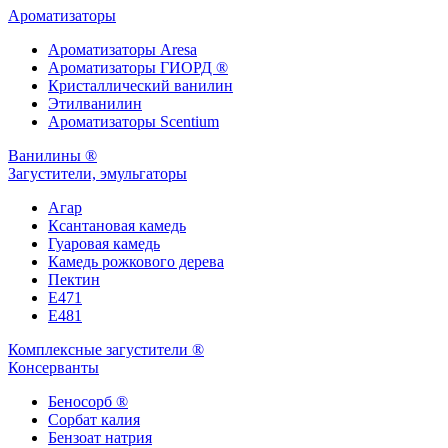
Ароматизаторы
Ароматизаторы Aresa
Ароматизаторы ГИОРД ®
Кристаллический ванилин
Этилванилин
Ароматизаторы Scentium
Ванилины ®
Загустители, эмульгаторы
Агар
Ксантановая камедь
Гуаровая камедь
Камедь рожкового дерева
Пектин
Е471
Е481
Комплексные загустители ®
Консерванты
Беносорб ®
Сорбат калия
Бензоат натрия