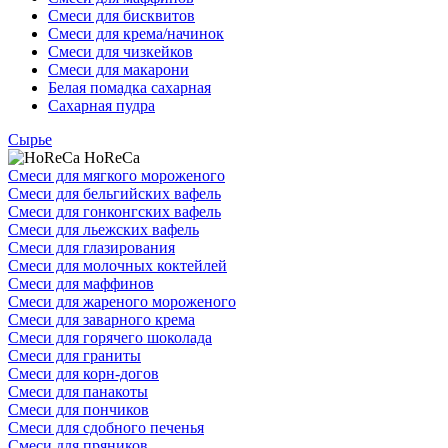
Смеси для бисквитов
Смеси для крема/начинок
Смеси для чизкейков
Смеси для макарони
Белая помадка сахарная
Сахарная пудра
Сырье
HoReCa
Смеси для мягкого мороженого
Смеси для бельгийских вафель
Смеси для гонконгских вафель
Смеси для льежских вафель
Смеси для глазирования
Смеси для молочных коктейлей
Смеси для маффинов
Смеси для жареного мороженого
Смеси для заварного крема
Смеси для горячего шоколада
Смеси для граниты
Смеси для корн-догов
Смеси для панакоты
Смеси для пончиков
Смеси для сдобного печенья
Смеси для пряников