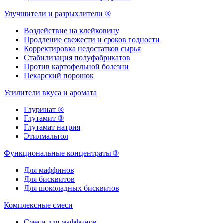
Улучшители и разрыхлители ®
Воздействие на клейковину
Продление свежести и сроков годности
Корректировка недостатков сырья
Стабилизация полуфабрикатов
Против картофельной болезни
Пекарский порошок
Усилители вкуса и аромата
Глуринат ®
Глутамит ®
Глутамат натрия
Этилмальтол
Функциональные концентраты ®
Для маффинов
Для бисквитов
Для шоколадных бисквитов
Комплексные смеси
Смеси для маффинов