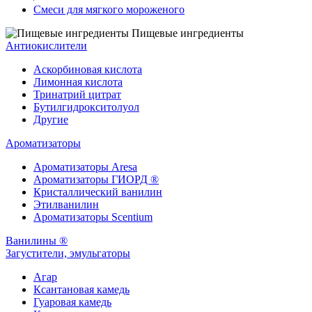
Смеси для мягкого мороженого
Пищевые ингредиенты
Антиокислители
Аскорбиновая кислота
Лимонная кислота
Тринатрий цитрат
Бутилгидрокситолуол
Другие
Ароматизаторы
Ароматизаторы Aresa
Ароматизаторы ГИОРД ®
Кристаллический ванилин
Этилванилин
Ароматизаторы Scentium
Ванилины ®
Загустители, эмульгаторы
Агар
Ксантановая камедь
Гуаровая камедь