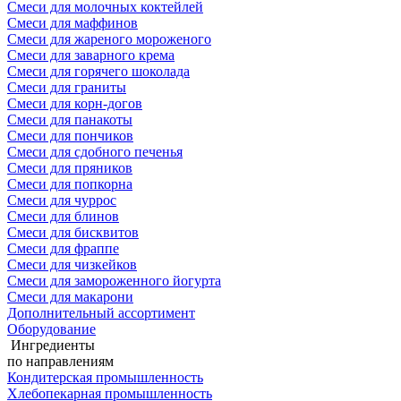
Смеси для молочных коктейлей
Смеси для маффинов
Смеси для жареного мороженого
Смеси для заварного крема
Смеси для горячего шоколада
Смеси для граниты
Смеси для корн-догов
Смеси для панакоты
Смеси для пончиков
Смеси для сдобного печенья
Смеси для пряников
Смеси для попкорна
Смеси для чуррос
Смеси для блинов
Смеси для бисквитов
Смеси для фраппе
Смеси для чизкейков
Смеси для замороженного йогурта
Смеси для макарони
Дополнительный ассортимент
Оборудование
Ингредиенты
по направлениям
Кондитерская промышленность
Хлебопекарная промышленность