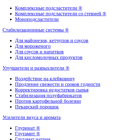
Комплексные подсластители ®
Комплексные подсластители со стевией ®
Моноподсластители
Стабилизационные системы ®
Для майонезов, кетчупов и соусов
Для мороженого
Для соусов и напитков
Для кисломолочных продуктов
Улучшители и разрыхлители ®
Воздействие на клейковину
Продление свежести и сроков годности
Корректировка недостатков сырья
Стабилизация полуфабрикатов
Против картофельной болезни
Пекарский порошок
Усилители вкуса и аромата
Глуринат ®
Глутамит ®
Глутамат натрия