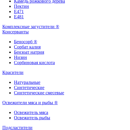
Камедь рожкового дерева
Пектин
Е471
Е481
Комплексные загустители ®
Консерванты
Беносорб ®
Сорбат калия
Бензоат натрия
Низин
Сорбиновая кислота
Красители
Натуральные
Синтетические
Синтетические смесевые
Освежители мяса и рыбы ®
Освежитель мяса
Освежитель рыбы
Подсластители