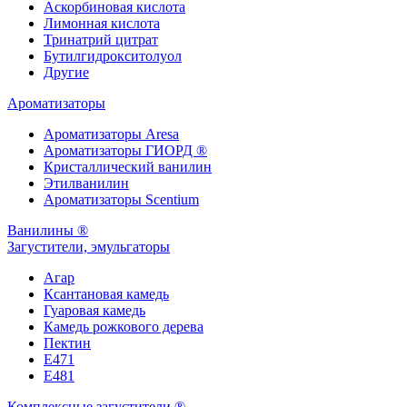
Аскорбиновая кислота
Лимонная кислота
Тринатрий цитрат
Бутилгидрокситолуол
Другие
Ароматизаторы
Ароматизаторы Aresa
Ароматизаторы ГИОРД ®
Кристаллический ванилин
Этилванилин
Ароматизаторы Scentium
Ванилины ®
Загустители, эмульгаторы
Агар
Ксантановая камедь
Гуаровая камедь
Камедь рожкового дерева
Пектин
Е471
Е481
Комплексные загустители ®