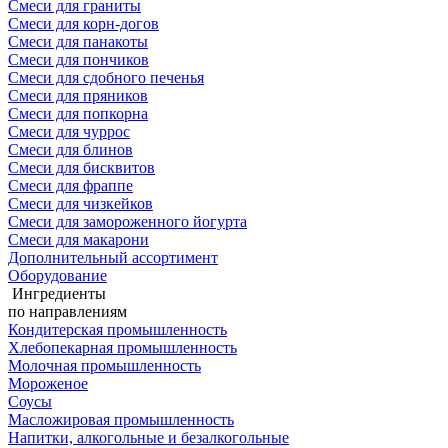
Смеси для граниты
Смеси для корн-догов
Смеси для панакоты
Смеси для пончиков
Смеси для сдобного печенья
Смеси для пряников
Смеси для попкорна
Смеси для чуррос
Смеси для блинов
Смеси для бисквитов
Смеси для фраппе
Смеси для чизкейков
Смеси для замороженного йогурта
Смеси для макарони
Дополнительный ассортимент
Оборудование
Ингредиенты
по направлениям
Кондитерская промышленность
Хлебопекарная промышленность
Молочная промышленность
Мороженое
Соусы
Масложировая промышленность
Напитки, алкогольные и безалкогольные