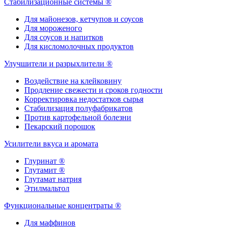
Стабилизационные системы ®
Для майонезов, кетчупов и соусов
Для мороженого
Для соусов и напитков
Для кисломолочных продуктов
Улучшители и разрыхлители ®
Воздействие на клейковину
Продление свежести и сроков годности
Корректировка недостатков сырья
Стабилизация полуфабрикатов
Против картофельной болезни
Пекарский порошок
Усилители вкуса и аромата
Глуринат ®
Глутамит ®
Глутамат натрия
Этилмальтол
Функциональные концентраты ®
Для маффинов