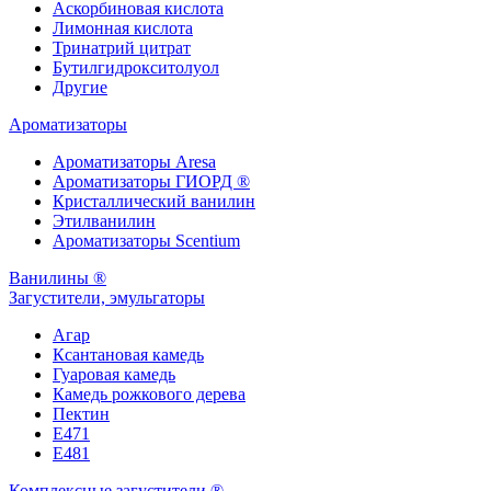
Аскорбиновая кислота
Лимонная кислота
Тринатрий цитрат
Бутилгидрокситолуол
Другие
Ароматизаторы
Ароматизаторы Aresa
Ароматизаторы ГИОРД ®
Кристаллический ванилин
Этилванилин
Ароматизаторы Scentium
Ванилины ®
Загустители, эмульгаторы
Агар
Ксантановая камедь
Гуаровая камедь
Камедь рожкового дерева
Пектин
Е471
Е481
Комплексные загустители ®