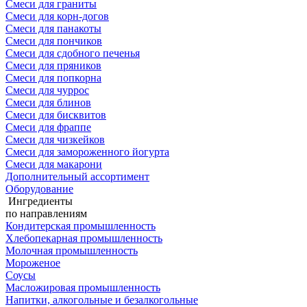
Смеси для граниты
Смеси для корн-догов
Смеси для панакоты
Смеси для пончиков
Смеси для сдобного печенья
Смеси для пряников
Смеси для попкорна
Смеси для чуррос
Смеси для блинов
Смеси для бисквитов
Смеси для фраппе
Смеси для чизкейков
Смеси для замороженного йогурта
Смеси для макарони
Дополнительный ассортимент
Оборудование
Ингредиенты
по направлениям
Кондитерская промышленность
Хлебопекарная промышленность
Молочная промышленность
Мороженое
Соусы
Масложировая промышленность
Напитки, алкогольные и безалкогольные