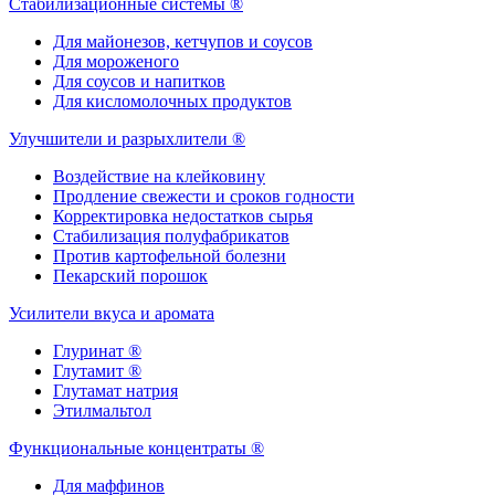
Стабилизационные системы ®
Для майонезов, кетчупов и соусов
Для мороженого
Для соусов и напитков
Для кисломолочных продуктов
Улучшители и разрыхлители ®
Воздействие на клейковину
Продление свежести и сроков годности
Корректировка недостатков сырья
Стабилизация полуфабрикатов
Против картофельной болезни
Пекарский порошок
Усилители вкуса и аромата
Глуринат ®
Глутамит ®
Глутамат натрия
Этилмальтол
Функциональные концентраты ®
Для маффинов