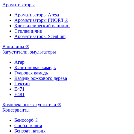
Ароматизаторы
Ароматизаторы Aresa
Ароматизаторы ГИОРД ®
Кристаллический ванилин
Этилванилин
Ароматизаторы Scentium
Ванилины ®
Загустители, эмульгаторы
Агар
Ксантановая камедь
Гуаровая камедь
Камедь рожкового дерева
Пектин
Е471
Е481
Комплексные загустители ®
Консерванты
Беносорб ®
Сорбат калия
Бензоат натрия