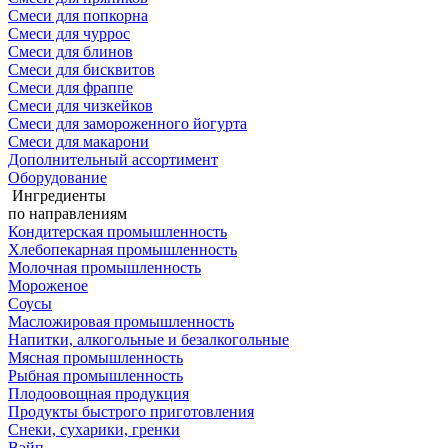
Смеси для попкорна
Смеси для чуррос
Смеси для блинов
Смеси для бисквитов
Смеси для фраппе
Смеси для чизкейков
Смеси для замороженного йогурта
Смеси для макарони
Дополнительный ассортимент
Оборудование
Ингредиенты
по направлениям
Кондитерская промышленность
Хлебопекарная промышленность
Молочная промышленность
Мороженое
Соусы
Масложировая промышленность
Напитки, алкогольные и безалкогольные
Мясная промышленность
Рыбная промышленность
Плодоовощная продукция
Продукты быстрого приготовления
Снеки, сухарики, гренки
Вэйп