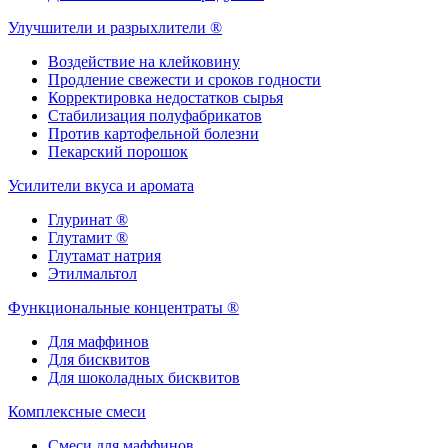
Улучшители и разрыхлители ®
Воздействие на клейковину
Продление свежести и сроков годности
Корректировка недостатков сырья
Стабилизация полуфабрикатов
Против картофельной болезни
Пекарский порошок
Усилители вкуса и аромата
Глуринат ®
Глутамит ®
Глутамат натрия
Этилмальтол
Функциональные концентраты ®
Для маффинов
Для бисквитов
Для шоколадных бисквитов
Комплексные смеси
Смеси для маффинов