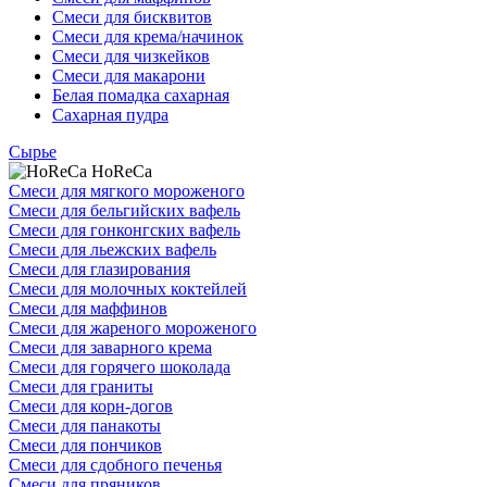
Смеси для бисквитов
Смеси для крема/начинок
Смеси для чизкейков
Смеси для макарони
Белая помадка сахарная
Сахарная пудра
Сырье
HoReCa
Смеси для мягкого мороженого
Смеси для бельгийских вафель
Смеси для гонконгских вафель
Смеси для льежских вафель
Смеси для глазирования
Смеси для молочных коктейлей
Смеси для маффинов
Смеси для жареного мороженого
Смеси для заварного крема
Смеси для горячего шоколада
Смеси для граниты
Смеси для корн-догов
Смеси для панакоты
Смеси для пончиков
Смеси для сдобного печенья
Смеси для пряников