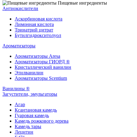
Пищевые ингредиенты
Антиокислители
Аскорбиновая кислота
Лимонная кислота
Тринатрий цитрат
Бутилгидрокситолуол
Ароматизаторы
Ароматизаторы Aresa
Ароматизаторы ГИОРД ®
Кристаллический ванилин
Этилванилин
Ароматизаторы Scentium
Ванилины ®
Загустители, эмульгаторы
Агар
Ксантановая камедь
Гуаровая камедь
Камедь рожкового дерева
Камедь тары
Лецитин