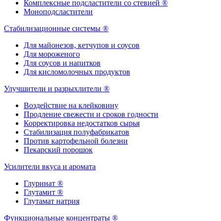
Комплексные подсластители со стевией ®
Моноподсластители
Стабилизационные системы ®
Для майонезов, кетчупов и соусов
Для мороженого
Для соусов и напитков
Для кисломолочных продуктов
Улучшители и разрыхлители ®
Воздействие на клейковину
Продление свежести и сроков годности
Корректировка недостатков сырья
Стабилизация полуфабрикатов
Против картофельной болезни
Пекарский порошок
Усилители вкуса и аромата
Глуринат ®
Глутамит ®
Глутамат натрия
Функциональные концентраты ®