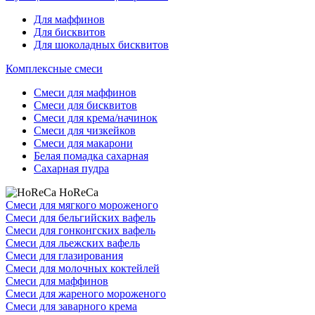
Для маффинов
Для бисквитов
Для шоколадных бисквитов
Комплексные смеси
Смеси для маффинов
Смеси для бисквитов
Смеси для крема/начинок
Смеси для чизкейков
Смеси для макарони
Белая помадка сахарная
Сахарная пудра
HoReCa
Смеси для мягкого мороженого
Смеси для бельгийских вафель
Смеси для гонконгских вафель
Смеси для льежских вафель
Смеси для глазирования
Смеси для молочных коктейлей
Смеси для маффинов
Смеси для жареного мороженого
Смеси для заварного крема