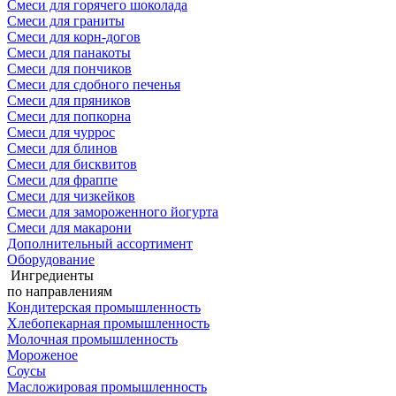
Смеси для горячего шоколада
Смеси для граниты
Смеси для корн-догов
Смеси для панакоты
Смеси для пончиков
Смеси для сдобного печенья
Смеси для пряников
Смеси для попкорна
Смеси для чуррос
Смеси для блинов
Смеси для бисквитов
Смеси для фраппе
Смеси для чизкейков
Смеси для замороженного йогурта
Смеси для макарони
Дополнительный ассортимент
Оборудование
Ингредиенты
по направлениям
Кондитерская промышленность
Хлебопекарная промышленность
Молочная промышленность
Мороженое
Соусы
Масложировая промышленность