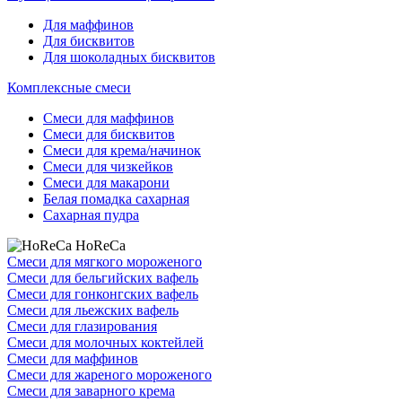
Для маффинов
Для бисквитов
Для шоколадных бисквитов
Комплексные смеси
Смеси для маффинов
Смеси для бисквитов
Смеси для крема/начинок
Смеси для чизкейков
Смеси для макарони
Белая помадка сахарная
Сахарная пудра
HoReCa
Смеси для мягкого мороженого
Смеси для бельгийских вафель
Смеси для гонконгских вафель
Смеси для льежских вафель
Смеси для глазирования
Смеси для молочных коктейлей
Смеси для маффинов
Смеси для жареного мороженого
Смеси для заварного крема