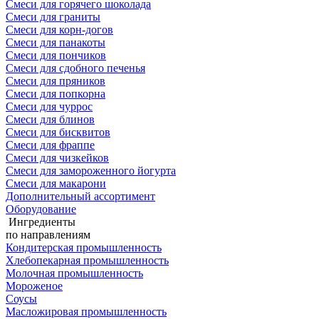
Смеси для горячего шоколада
Смеси для граниты
Смеси для корн-догов
Смеси для панакоты
Смеси для пончиков
Смеси для сдобного печенья
Смеси для пряников
Смеси для попкорна
Смеси для чуррос
Смеси для блинов
Смеси для бисквитов
Смеси для фраппе
Смеси для чизкейков
Смеси для замороженного йогурта
Смеси для макарони
Дополнительный ассортимент
Оборудование
Ингредиенты
по направлениям
Кондитерская промышленность
Хлебопекарная промышленность
Молочная промышленность
Мороженое
Соусы
Масложировая промышленность