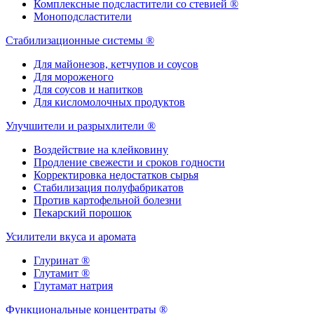
Комплексные подсластители со стевией ®
Моноподсластители
Стабилизационные системы ®
Для майонезов, кетчупов и соусов
Для мороженого
Для соусов и напитков
Для кисломолочных продуктов
Улучшители и разрыхлители ®
Воздействие на клейковину
Продление свежести и сроков годности
Корректировка недостатков сырья
Стабилизация полуфабрикатов
Против картофельной болезни
Пекарский порошок
Усилители вкуса и аромата
Глуринат ®
Глутамит ®
Глутамат натрия
Функциональные концентраты ®