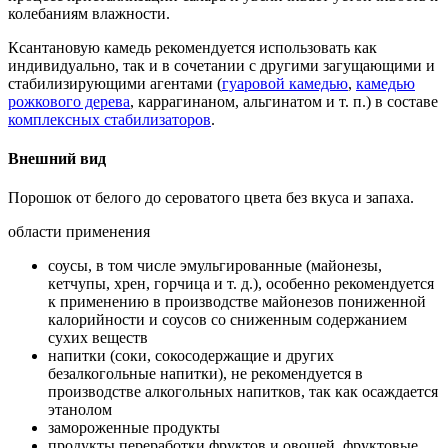
колебаниям влажности.
Ксантановую камедь рекомендуется использовать как
индивидуально, так и в сочетании с другими загущающими и
стабилизирующими агентами (
гуаровой камедью
,
камедью
рожкового дерева
, каррагинаном, альгинатом и т. п.) в составе
комплексных стабилизаторов
.
Внешний вид
Порошок от белого до сероватого цвета без вкуса и запаха.
области применения
соусы, в том числе эмульгированные (майонезы,
кетчупы, хрен, горчица и т. д.), особенно рекомендуется
к применению в производстве майонезов пониженной
калорийности и соусов со сниженным содержанием
сухих веществ
напитки (соки, сокосодержащие и других
безалкогольные напитки), не рекомендуется в
производстве алкогольных напитков, так как осаждается
этанолом
замороженные продукты
продукты переработки фруктов и овощей, фруктовые