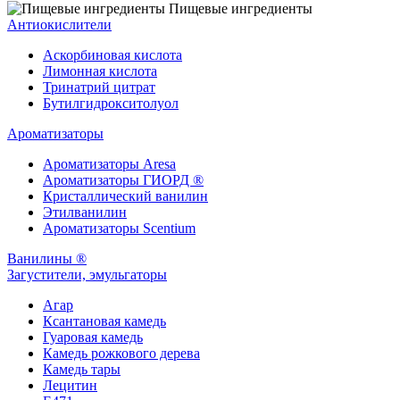
Пищевые ингредиенты
Антиокислители
Аскорбиновая кислота
Лимонная кислота
Тринатрий цитрат
Бутилгидрокситолуол
Ароматизаторы
Ароматизаторы Aresa
Ароматизаторы ГИОРД ®
Кристаллический ванилин
Этилванилин
Ароматизаторы Scentium
Ванилины ®
Загустители, эмульгаторы
Агар
Ксантановая камедь
Гуаровая камедь
Камедь рожкового дерева
Камедь тары
Лецитин