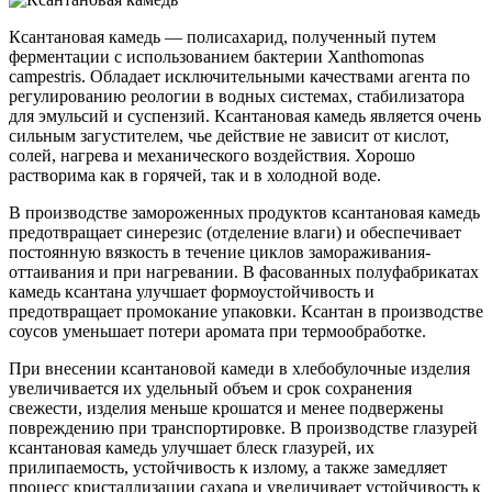
Ксантановая камедь — полисахарид, полученный путем
ферментации с использованием бактерии Xanthomonas
campestris. Обладает исключительными качествами агента по
регулированию реологии в водных системах, стабилизатора
для эмульсий и суспензий. Ксантановая камедь является очень
сильным загустителем, чье действие не зависит от кислот,
солей, нагрева и механического воздействия. Хорошо
растворима как в горячей, так и в холодной воде.
В производстве замороженных продуктов ксантановая камедь
предотвращает синерезис (отделение влаги) и обеспечивает
постоянную вязкость в течение циклов замораживания-
оттаивания и при нагревании. В фасованных полуфабрикатах
камедь ксантана улучшает формоустойчивость и
предотвращает промокание упаковки. Ксантан в производстве
соусов уменьшает потери аромата при термообработке.
При внесении ксантановой камеди в хлебобулочные изделия
увеличивается их удельный объем и срок сохранения
свежести, изделия меньше крошатся и менее подвержены
повреждению при транспортировке. В производстве глазурей
ксантановая камедь улучшает блеск глазурей, их
прилипаемость, устойчивость к излому, а также замедляет
процесс кристаллизации сахара и увеличивает устойчивость к