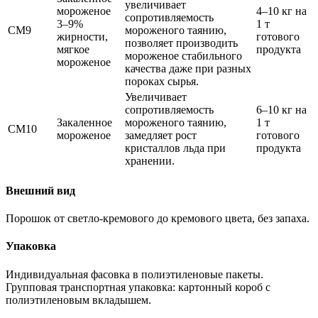
увеличивает
мороженое
4–10 кг на
сопротивляемость
3–9%
1 т
СМ9
мороженого таянию,
жирности,
готового
позволяет производить
мягкое
продукта
мороженое стабильного
мороженое
качества даже при разных
пороках сырья.
Увеличивает
сопротивляемость
6–10 кг на
Закаленное
мороженого таянию,
1 т
СМ10
мороженое
замедляет рост
готового
кристаллов льда при
продукта
хранении.
Внешний вид
Порошок от светло-кремового до кремового цвета, без запаха.
Упаковка
Индивидуальная фасовка в полиэтиленовые пакеты.
Групповая транспортная упаковка: картонный короб с
полиэтиленовым вкладышем.