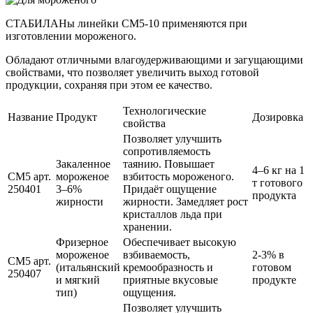
СТАБИЛАНы линейки СМ5-10 применяются при
изготовлении мороженого.
Обладают отличными влагоудерживающими и загущающими
свойствами, что позволяет увеличить выход готовой
продукции, сохраняя при этом ее качество.
Технологические
Название
Продукт
Дозировка
свойства
Позволяет улучшить
сопротивляемость
Закаленное
таянию. Повышает
4–6 кг на 1
СМ5 арт.
мороженое
взбитость мороженого.
т готового
250401
3–6%
Придаёт ощущение
продукта
жирности
жирности. Замедляет рост
кристаллов льда при
хранении.
Фризерное
Обеспечивает высокую
мороженое
взбиваемость,
2-3% в
СМ5 арт.
(итальянский
кремообразность и
готовом
250407
и мягкий
приятные вкусовые
продукте
тип)
ощущения.
Позволяет улучшить