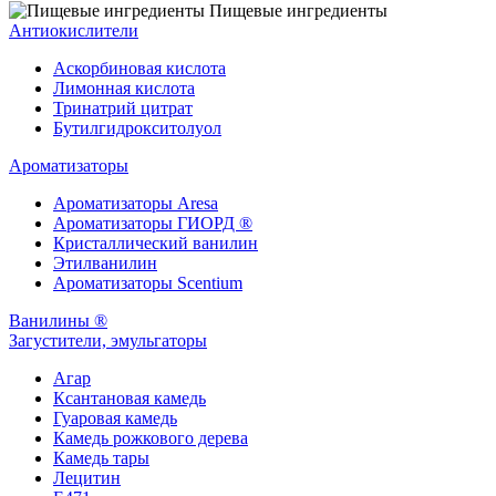
Пищевые ингредиенты
Антиокислители
Аскорбиновая кислота
Лимонная кислота
Тринатрий цитрат
Бутилгидрокситолуол
Ароматизаторы
Ароматизаторы Aresa
Ароматизаторы ГИОРД ®
Кристаллический ванилин
Этилванилин
Ароматизаторы Scentium
Ванилины ®
Загустители, эмульгаторы
Агар
Ксантановая камедь
Гуаровая камедь
Камедь рожкового дерева
Камедь тары
Лецитин