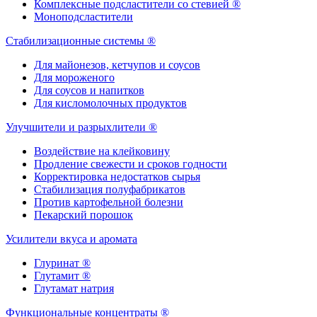
Комплексные подсластители со стевией ®
Моноподсластители
Стабилизационные системы ®
Для майонезов, кетчупов и соусов
Для мороженого
Для соусов и напитков
Для кисломолочных продуктов
Улучшители и разрыхлители ®
Воздействие на клейковину
Продление свежести и сроков годности
Корректировка недостатков сырья
Стабилизация полуфабрикатов
Против картофельной болезни
Пекарский порошок
Усилители вкуса и аромата
Глуринат ®
Глутамит ®
Глутамат натрия
Функциональные концентраты ®