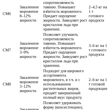
сопротивляемость
Закаленное
таянию. Повышает
2–4,5 кг на
мороженое
взбитость мороженого.
1 т
СМ6
8–12%
Придает ощущение
готового
жирности
жирности. Замедляет рост
продукта
кристаллов льда при
хранении.
Позволяет улучшить
сопротивляемость
Закаленное
таянию. Повышает
3–6 кг на 1
мороженое
взбитость мороженого.
СМ7
т готового
3–9%
Придает ощущение
продукта
жирности
жирности. Замедляет рост
кристаллов льда при
хранении.
Подходит для широкого
ассортимента
Закаленное
мороженого, в т.ч. и с
2–6 кг на 1
мороженое
СМ8
использованием
т готовой
3–12%
растительных жиров,
продукции
жирности
придаёт завершенный
полный вкус продукту.
Позволяет удерживать
форму (консистенцию),
Закаленное