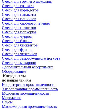
Смеси для горячего шоколада
Смеси для граниты
Смеси для корн-догов
Смеси для панакоты
Смеси для пончиков
Смеси для сдобного печенья
Смеси для пряников
Смеси для попкорна
Смеси для чуррос
Смеси для блинов
Смеси для бисквитов
Смеси для фраппе
Смеси для чизкейков
Смеси для замороженного йогурта
Смеси для макарони
Дополнительный ассортимент
Оборудование
Ингредиенты
по направлениям
Кондитерская промышленность
Хлебопекарная промышленность
Молочная промышленность
Мороженое
Соусы
Масложировая промышленность