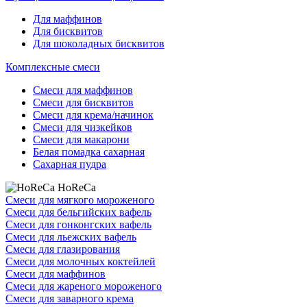
Для маффинов
Для бисквитов
Для шоколадных бисквитов
Комплексные смеси
Смеси для маффинов
Смеси для бисквитов
Смеси для крема/начинок
Смеси для чизкейков
Смеси для макарони
Белая помадка сахарная
Сахарная пудра
HoReCa
Смеси для мягкого мороженого
Смеси для бельгийских вафель
Смеси для гонконгских вафель
Смеси для льежских вафель
Смеси для глазирования
Смеси для молочных коктейлей
Смеси для маффинов
Смеси для жареного мороженого
Смеси для заварного крема